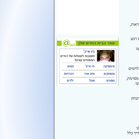
דאות,
רגוע
ו
נלחמים
מסוימת,
י.
טחון
ו
רך כלל