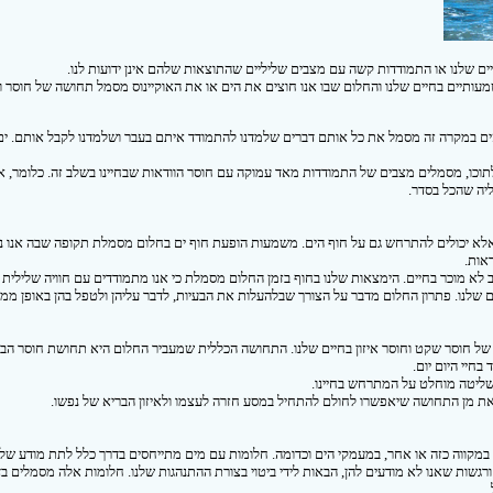
ים שלנו או התמודדות קשה עם מצבים שליליים שהתוצאות שלהם אינן ידועות לנו.
מעותיים בחיים שלנו והחלום שבו אנו חוצים את הים או את האוקיינוס מסמל תחושה של חוסר ו
והים במקרה זה מסמל את כל אותם דברים שלמדנו להתמודד איתם בעבר ושלמדנו לקבל אותם. ים 
תוכו, מסמלים מצבים של התמודדות מאד עמוקה עם חוסר הוודאות שבחיינו בשלב זה. כלומר, אנ
יה שהכל בסדר.
אלא יכולים להתרחש גם על חוף הים. משמעות הופעת חוף ים בחלום מסמלת תקופה שבה אנו 
אות.
 לא מוכר בחיים. הימצאות שלנו בחוף בזמן החלום מסמלת כי אנו מתמודדים עם חוויה שלילית 
ים שלנו. פתרון החלום מדבר על הצורך שבלהעלות את הבעיות, לדבר עליהן ולטפל בהן באופן ממש
 של חוסר שקט וחוסר איזון בחיים שלנו. התחושה הכללית שמעביר החלום היא תחושת חוסר הבי
בחיי היום יום.
שליטה מוחלט על המתרחש בחיינו.
את מן התחושה שיאפשרו לחולם להתחיל במסע חזרה לעצמו ולאיזון הבריא של נפשו.
 במקווה כזה או אחר, במעמקי הים וכדומה. חלומות עם מים מתייחסים בדרך כלל לתת מודע שלנ
גשות שאנו לא מודעים להן, הבאות לידי ביטוי בצורת ההתנהגות שלנו. חלומות אלה מסמלים בד