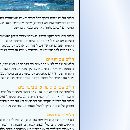
חלום על ים מייצג בדרך כלל חוסר ודאות משמעותי בחי
ים או אוקיינוס המופיע בחלום, מייצג מאבקים מאד מש
המעיד על שלב מאוד לא יציב ובעייתי בחיינו.
חלום שבו הים שקט ורגוע, משקף יציבות ואיזון נפשי 
בחלום מסמל שליטה בחיים שלנו ולא בריחה מהם.
חלומות שבהם אנו שוחים לתוך הים או נופלים פנימה ל
מתקדמים ללב הבעיה ולא בורחים ממנה או חיים באשל
חלום עם חוף ים
חלומות על ים לא מתרחשים רק בלב ים או במעמקיו, 
בתופעות שליליות בחיים שלנו, אך עומדים מול חוסר ווד
חלומות עם חוף ים מסמלים גם שינוי ממצב מוכר למצב
או שאנו במצב של חוסר וודאות לגבי דברים שונים בחי
חלום עם ים סוער או טביעה בים
חלומות על טביעה בים או על ים סוער מעידים על מצב
וחוסר הוודאות בחיים, שני דברים המקשים עלינו לתפקד 
חלום על טביעה מקצין את התחושה הזו עד כדי אובדן 
פתרון חלום כזה צריך לכלול מספר פעולות על מנת לצ
חלומות עם מים
כאשר אנו חולמים חלומות עם מים, זה יכול להיות מים
וחלקים הנסתרים של הנפש, לאותן מחשבות, תחושות ור
מחשבות שליליות ורגשות שאין אנו מודעים אליהם כלל.