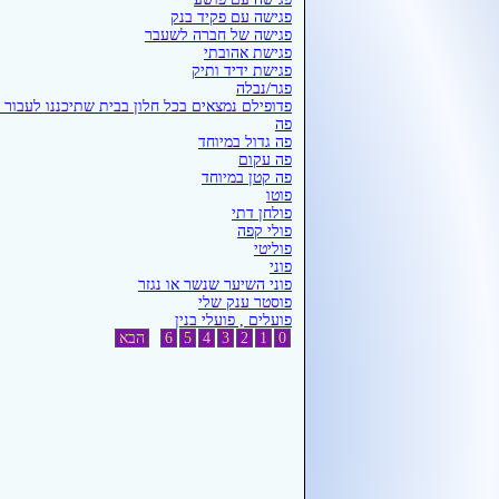
פגישה עם פקיד בנק
פגישה של חברה לשעבר
פגישת אהובתי
פגישת ידיד ותיק
פגר/נבלה
פדופילם נמצאים בכל חלון בבית שתיכננו לעבור א
פה
פה גדול במיוחד
פה עקום
פה קטן במיוחד
פוטו
פולחן דתי
פולי קפה
פוליטי
פוני
פוני השיער שנשר או נגזר
פוסטר ענק שלי
פועלים , פועלי בנין
0
1
2
3
4
5
6
הבא