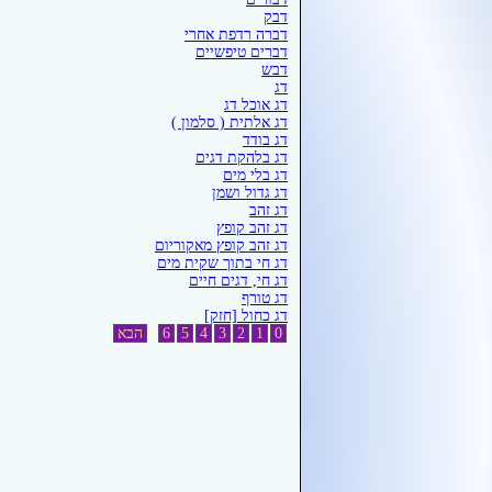
דבק
דברה רדפת אחרי
דברים טיפשיים
דבש
דג
דג אוכל דג
דג אלתית ( סלמון )
דג בודד
דג בלהקת דגים
דג בלי מים
דג גדול ושמן
דג זהב
דג זהב קופץ
דג זהב קופץ מאקוריום
דג חי בתוך שקית מים
דג חי, דגים חיים
דג טורף
דג כחול [חזק]
0
1
2
3
4
5
6
הבא