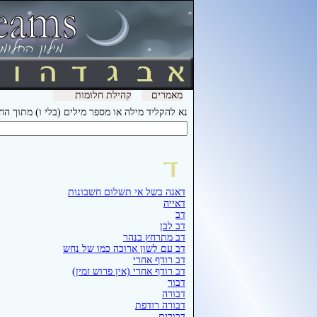
מאמרים
קהילת חלומות
נא להקליד מילה או מספר מילים (בלי ו) מתוך ה
דאגה בשל אי תשלום חשבונות
דאייה
דב
דב לבן
דב מתרחץ בנהר
דב עם לשון ארוכה כמו של נחש
דב רודף אחרי
דב רודף אחרי (אין פרוש זמין)
דבור
דבורה
דבורה רודפת
דבורים