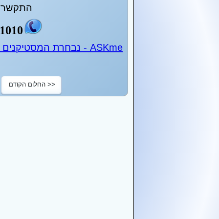
התקשר ע
1010
ASKme - נבחרת המסטיקנים של ישראל - 24 שעות ביממה
<< החלום הקודם