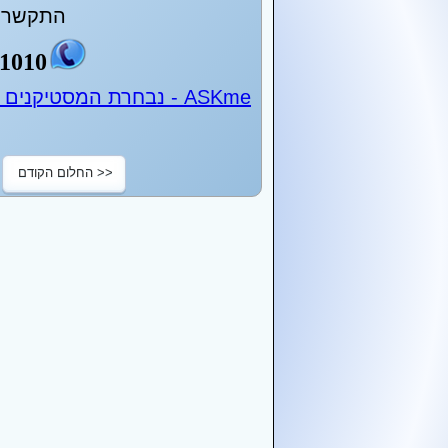
התקשר ע
1010
ASKme - נבחרת המסטיקנים של ישראל - 24 שעות ביממה
<< החלום הקודם