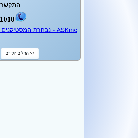
התקשר ע
1010
ASKme - נבחרת המסטיקנים של ישראל - 24 שעות ביממה
<< החלום הקודם