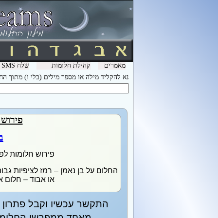
מאמרים
קהילת חלומות
שלח SMS מהמכשיר שלך עם המילה חלומות ל- 3600 וקבל לינק לפירוש חלומות בסלולר
נא להקליד מילה או מספר מילים (בלי ו) מתוך ה
פירוש 
ב
פירוש חלומות לפ
החלום על בן נאמן – רמז לציפיות גבוה
או אבוד – חלום א
התקשר עכשיו וקבל פתרון מ
מאחד ממפרשי החלומות