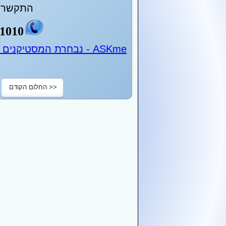
התקשר ע
1010
ASKme - נבחרת המסטיקנים של ישראל - 24 שעות ביממה
<< החלום הקודם