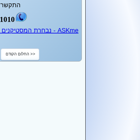
התקשר ע
1010
ASKme - נבחרת המסטיקנים של ישראל - 24 שעות ביממה
<< החלום הקודם