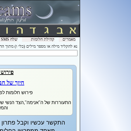
מאמרים
קהילת חלומות
שלח SMS מהמכשיר שלך עם המילה חלומות ל- 3600 וקבל לינק לפירוש חלומות בסלולר
נא להקליד מילה או מספר מילים (בלי ו) מתוך ה
פירוש 
חיוך של ח
פירוש חלומות לפ
התעוררות של ה"אנימה",הצד הנשי של
והמק
התקשר עכשיו וקבל פתרון מ
מאחד ממפרשי החלומות