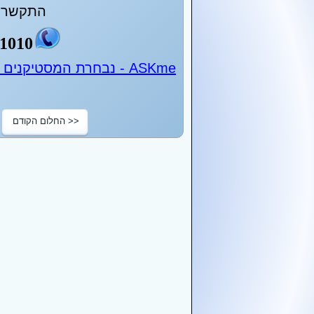
התקשר ע
1010
ASKme - נבחרת המסטיקנים של ישראל - 24 שעות ביממה
<< החלום הקודם