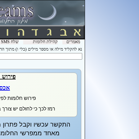
מאמרים
קהילת חלומות
שלח SMS מהמכשיר שלך עם המילה חלומות ל- 3600 וקבל לינק לפירוש חלומות בסלולר
נא להקליד מילה או מספר מילים (בלי ו) מתוך ה
פירוש 
אכסנ
פירוש חלומות לפי
רמז לכך כי לחולם יש צורך בש
התקשר עכשיו וקבל פתרון מ
מאחד ממפרשי החלומות 