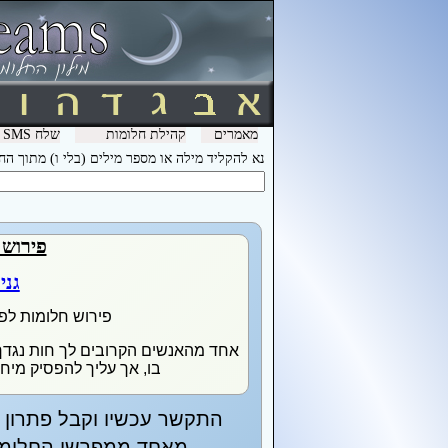
מאמרים
קהילת חלומות
שלח SMS מהמכשיר שלך עם המילה חלומות ל- 3600 וקבל לינק לפירוש חלומות בסלולר
נא להקליד מילה או מספר מילים (בלי ו) מתוך ה
פירוש 
גני
פירוש חלומות לפ
אחד מהאנשים הקרובים לך חות נגדך 
בו, אך עליך להפסיק מיחסך
התקשר עכשיו וקבל פתרון מ
מאחד ממפרשי החלומות