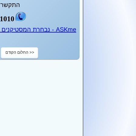
התקשר ע
1010
ASKme - נבחרת המסטיקנים של ישראל - 24 שעות ביממה
<< החלום הקודם