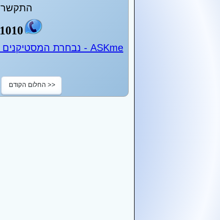
התקשר ע
1010
ASKme - נבחרת המסטיקנים של ישראל - 24 שעות ביממה
<< החלום הקודם