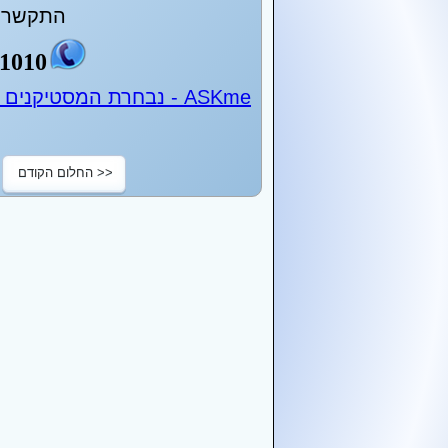
התקשר ע
1010
ASKme - נבחרת המסטיקנים של ישראל - 24 שעות ביממה
<< החלום הקודם