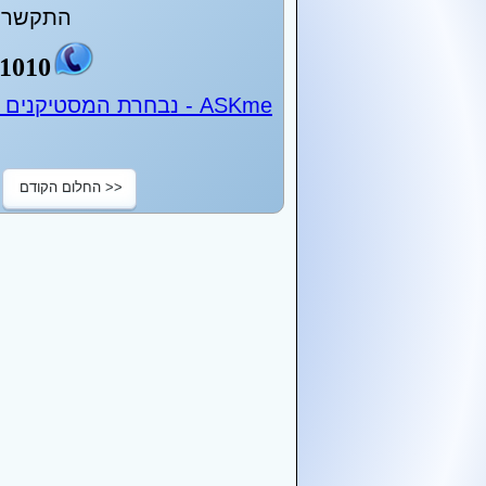
התקשר ע
1010
ASKme - נבחרת המסטיקנים של ישראל - 24 שעות ביממה
<< החלום הקודם