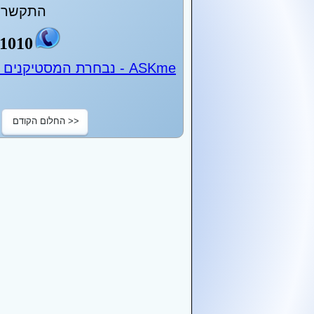
התקשר ע
1010
ASKme - נבחרת המסטיקנים של ישראל - 24 שעות ביממה
<< החלום הקודם