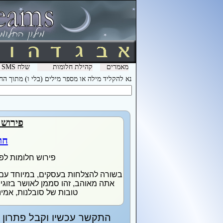
מאמרים
קהילת חלומות
שלח SMS מהמכשיר שלך עם המילה חלומות ל- 3600 וקבל לינק לפירוש חלומות בסלולר
נא להקליד מילה או מספר מילים (בלי ו) מתוך ה
פירוש 
חו
פירוש חלומות לפ
בשורה להצלחות בעסקים, במיוחד עם
אתה מאוהב, זהו סממן לאושר בזוגיו
טובות של סובלנות, אמינו
התקשר עכשיו וקבל פתרון מ